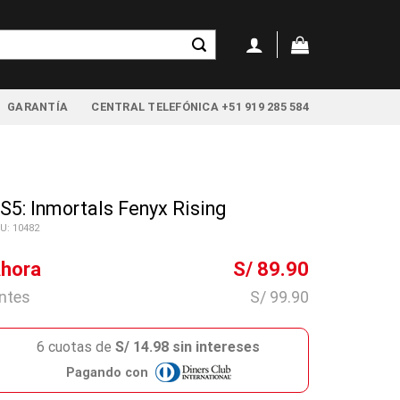
GARANTÍA
CENTRAL TELEFÓNICA +51 919 285 584
S5: Inmortals Fenyx Rising
U: 10482
hora
S/ 89.90
ntes
S/ 99.90
6 cuotas de
S/ 14.98 sin intereses
Pagando con