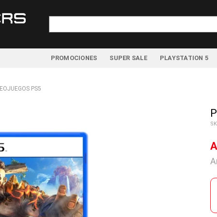
Buscar
por:
PROMOCIONES
SUPER SALE
PLAYSTATION 5
DEOJUEGOS PS5
P
SK
A
A