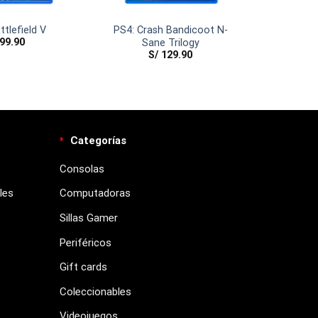
ttlefield V
PS4: Crash Bandicoot N-
99.90
Sane Trilogy
S/
129.90
Categorías
Consolas
les
Computadoras
Sillas Gamer
Periféricos
Gift cards
Coleccionables
Videojuegos