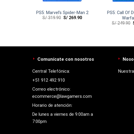
rawls
PS5: Marvel’s Spider-Man 2
PS5: Call Of 
0
S/
319.90
S/
269.90
Warfar
S/
249.90
Comunícate con nosotros
Noso
Central Telefónica:
Nuestra
+51 912 492 910
Correo electrónico:
ecommerce@lawgamers.com
Horario de atención:
De lunes a viernes de 9:00am a
7:00pm