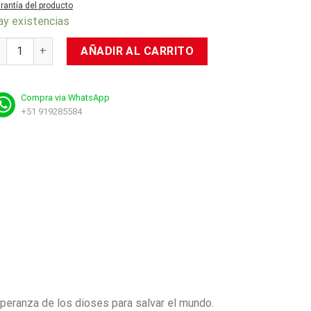
rantía del producto
ay existencias
5: Inmortals Fenyx Rising cantidad
AÑADIR AL CARRITO
Compra via WhatsApp
+51 919285584
peranza de los dioses para salvar el mundo.