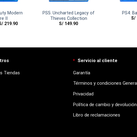
Duty Modern
PS5: Uncharted Legacy of
PS4: Ba
S/
e II
Thieves Collection
S/
219.90
S/
149.90
tros
Servicio al cliente
s Tiendas
Garantía
Términos y condiciones Genera
Privacidad
Política de cambio y devolución
Libro de reclamaciones