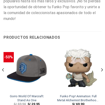
populares hasta los más raros y exclusivos. ¡No te pierdas
la oportunidad de obtener tu Funko Pop favorito y unirte a
la comunidad de coleccionistas apasionados de todo el
mundo!
PRODUCTOS RELACIONADOS
-50%
Gorro World Of Warcraft:
Funko Pop! Animation: Full
Stand As One
Metal Alchemist Brotherhood-
S/
59.90
S/
29.95
S/
69.90
Scar