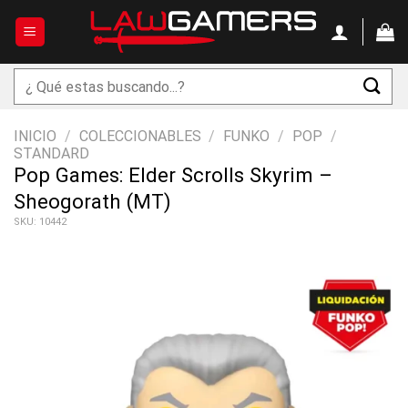
Saltar
al
contenido
Buscar
por:
INICIO
/
COLECCIONABLES
/
FUNKO
/
POP
/
STANDARD
Pop Games: Elder Scrolls Skyrim –
Sheogorath (MT)
SKU: 10442