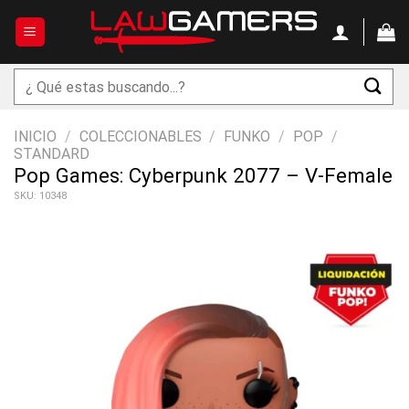
Saltar
al
contenido
Buscar
por:
INICIO
/
COLECCIONABLES
/
FUNKO
/
POP
/
STANDARD
Pop Games: Cyberpunk 2077 – V-Female
SKU: 10348