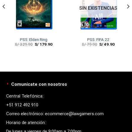
SIN EXISTENCIAS
PS5: Elden Ring
PS5: FIFA 22
S/
329.90
S/
179.90
S/
79.90
S/
49.90
Comunícate con nosotros
Central Telefónica:
+51 912 492 910
Correo electrónico: ecommerce@lawgamers.com
Horario de atención:
De lunes a viernes de 9:00am a 7:00pm