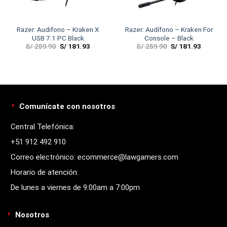
Razer: Audifono – Kraken X
Razer: Audífono – Kraken For
USB 7.1 PC Black
Console – Black
S/
259.90
S/
181.93
S/
259.90
S/
181.93
Comunícate con nosotros
Central Telefónica:
+51 912 492 910
Correo electrónico: ecommerce@lawgamers.com
Horario de atención:
De lunes a viernes de 9:00am a 7:00pm
Nosotros