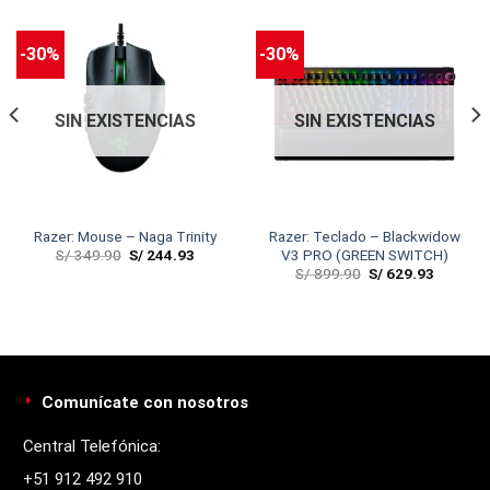
-30%
-30%
SIN EXISTENCIAS
SIN EXISTENCIAS
Razer: Mouse – Naga Trinity
Razer: Teclado – Blackwidow
S/
349.90
S/
244.93
V3 PRO (GREEN SWITCH)
S/
899.90
S/
629.93
Comunícate con nosotros
Central Telefónica:
+51 912 492 910