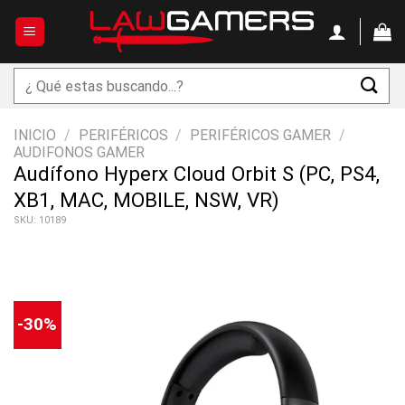
Saltar
al
contenido
Buscar
por:
INICIO
/
PERIFÉRICOS
/
PERIFÉRICOS GAMER
/
AUDIFONOS GAMER
Audífono Hyperx Cloud Orbit S (PC, PS4,
XB1, MAC, MOBILE, NSW, VR)
SKU: 10189
-30%