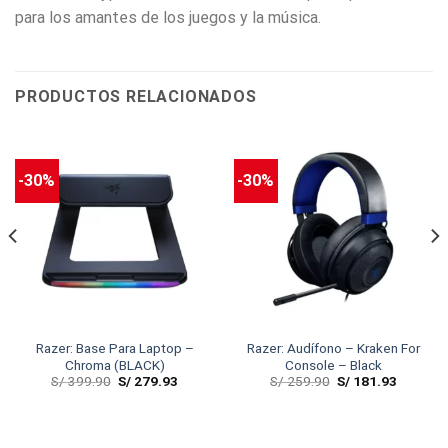
para los amantes de los juegos y la música.
PRODUCTOS RELACIONADOS
-30%
-30%
Razer: Base Para Laptop –
Razer: Audífono – Kraken For
Chroma (BLACK)
Console – Black
S/
399.90
S/
279.93
S/
259.90
S/
181.93