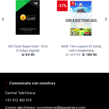
-37%
SIN EXISTENCIAS
Gift Card: Razer Gold – $10
NSW: The Legend Of Zelda
(Código Digital)
Link’s Awakening
S/
49.90
S/
299.90
S/
189.90
Comunícate con nosotros
Central Telefónica:
+51 912 492 910
Correo electrónico: ecommerce@lawgamers.com