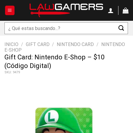
Saltar
al
contenido
Buscar
por:
INICIO
/
GIFT CARD
/
NINTENDO CARD
/
NINTENDO
E-SHOP
Gift Card: Nintendo E-Shop – $10
(Código Digital)
SKU: 9479