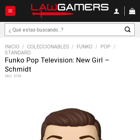
Saltar
al
contenido
Buscar
por:
INICIO
/
COLECCIONABLES
/
FUNKO
/
POP
/
STANDARD
Funko Pop Television: New Girl –
Schmidt
SKU: 3728