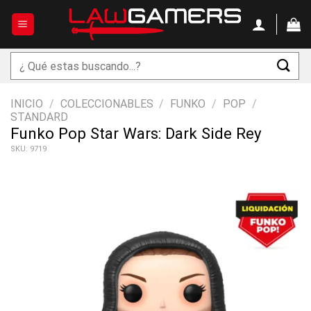
Saltar
al
contenido
Buscar
por:
INICIO
/
COLECCIONABLES
/
FUNKO
/
POP
/
STANDARD
Funko Pop Star Wars: Dark Side Rey
SKU: 9719