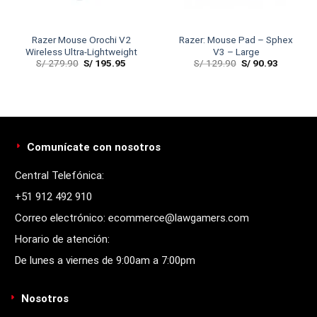
Razer Mouse Orochi V2
Razer: Mouse Pad – Sphex
Wireless Ultra-Lightweight
V3 – Large
S/
279.90
S/
195.95
S/
129.90
S/
90.93
Comunícate con nosotros
Central Telefónica:
+51 912 492 910
Correo electrónico: ecommerce@lawgamers.com
Horario de atención:
De lunes a viernes de 9:00am a 7:00pm
Nosotros