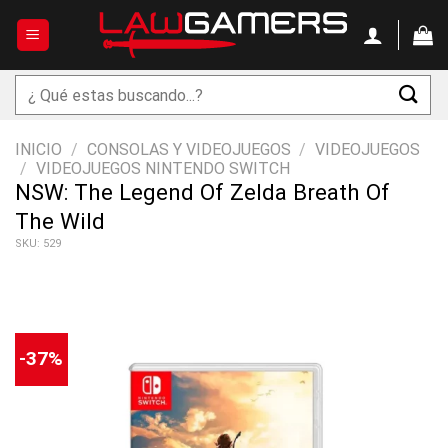
Saltar
al
contenido
Buscar
por:
INICIO
/
CONSOLAS Y VIDEOJUEGOS
/
VIDEOJUEGOS
/
VIDEOJUEGOS NINTENDO SWITCH
NSW: The Legend Of Zelda Breath Of
The Wild
SKU: 529
-37%