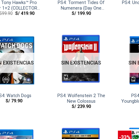
: Tony Hawks™ Pro
PS4: Torment Tides Of
PS4: Unc
r 1+2 (COLLECTORS
Numenera (Day One
599.90
S/
419.90
S/
199.90
EDITION)
Edition)
N EXISTENCIAS
SIN EXISTENCIAS
SIN
S4: Watch Dogs
PS4: Wolfenstein 2 The
PS4
S/
79.90
New Colossus
Youngblo
S/
239.90
-33%