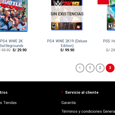
SIN EXISTENCIAS
PS4: WWE 2K
PS4: WWE 2K19 (Deluxe
PS5: H
Battlegrounds
Edition)
/
99.90
S/
29.90
S/
99.90
S/
29
1
2
3
tros
Servicio al cliente
s Tiendas
Garantía
Términos y condiciones Genera