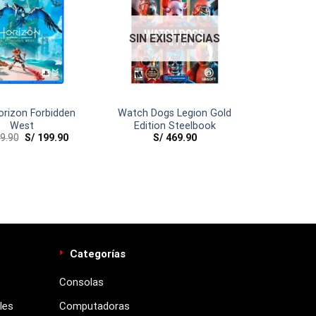
SIN EXISTENCIAS
orizon Forbidden
Watch Dogs Legion Gold
West
Edition Steelbook
9.90
S/
199.90
S/
469.90
Categorías
Consolas
les
Computadoras