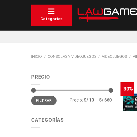
Saltar
al
contenido
Categorías
INICIO
/
CONSOLAS Y VIDEOJUEGOS
/
VIDEOJUEGOS
/
V
PRECIO
-30%
Precio
Precio
Precio:
S/ 10
—
S/ 660
FILTRAR
mínimo
máximo
CATEGORÍAS