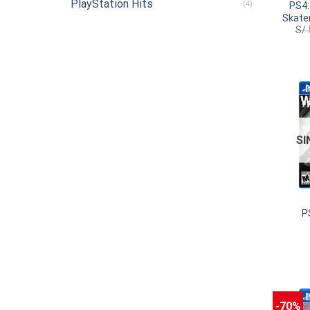
PlayStation Hits
(4)
PS4
Skate
S/
SI
P
-70%